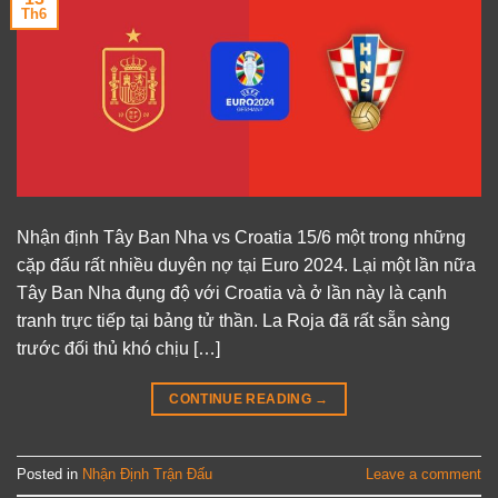
Th6
Nhận định Tây Ban Nha vs Croatia 15/6 một trong những
cặp đấu rất nhiều duyên nợ tại Euro 2024. Lại một lần nữa
Tây Ban Nha đụng độ với Croatia và ở lần này là cạnh
tranh trực tiếp tại bảng tử thần. La Roja đã rất sẵn sàng
trước đối thủ khó chịu […]
CONTINUE READING
→
Posted in
Nhận Định Trận Đấu
Leave a comment