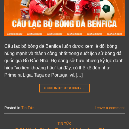
Câu lạc bộ bóng đá Benfica luôn được xem là đội bóng
hùng mạnh và thành công nhất trong suốt lịch sử bóng đá
quốc gia Bồ Đào Nha. Họ đang sở hữu những kỷ lục danh
hiệu “vô tiền khoáng hậu” tại đây, có thể kể đến như
Primeira Liga, Taça de Portugal và […]
CONTINUE READING
→
Posted in
Tin Tức
Leave a comment
TIN TỨC