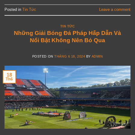
Posted in
Tin Tức
Leave a comment
TIN TỨC
Những Giải Bóng Đá Pháp Hấp Dẫn Và
Nổi Bật Không Nên Bỏ Qua
POSTED ON
THÁNG 6 18, 2024
BY
ADMIN
18
Th6