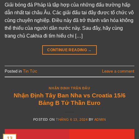
Giải bóng đá Pháp là tập hợp của những đấu trường hấp
dẫn nhất tại châu Âu. Các giải đấu tại đây được tổ chức vô
cùng chuyên nghiệp. Điều này đã trở thành văn hóa không
thể thiếu của người dân nước này. Sau đây, hãy cùng
trang chủ Cakhia đi tìm hiểu chi […]
CONTINUE READING
→
Posted in
Tin Tức
Leave a comment
NHẬN ĐỊNH TRẬN ĐẤU
Nhận Định Tây Ban Nha vs Croatia 15/6
Bảng B Tử Thần Euro
POSTED ON
THÁNG 6 13, 2024
BY
ADMIN
13