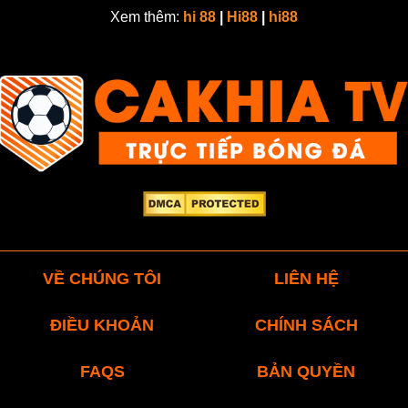
Xem thêm:
hi 88
|
Hi88
|
hi88
VỀ CHÚNG TÔI
LIÊN HỆ
ĐIỀU KHOẢN
CHÍNH SÁCH
FAQS
BẢN QUYỀN