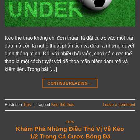
Kèo thể thao không chỉ đơn thuần là đặt cược vào một trận
đấu mà còn là nghệ thuật phân tích và đưa ra những quyết
định thông minh. Đối với nhiều hội viên, chơi cá cược thể
thao là một cách tuyệt vời để thỏa mãn niềm đam mê và
kiếm tiền. Trong bài […]
CONTINUE READING
→
Posted in
Tips
|
Tagged
Kèo thể thao
Leave a comment
TIPS
Khám Phá Những Điều Thú Vị Về Kèo
1/2 Trong Cá Cược Bóng Đá