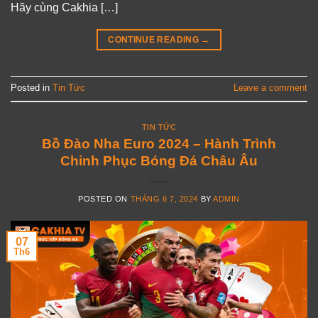
Hãy cùng Cakhia […]
CONTINUE READING
→
Posted in
Tin Tức
Leave a comment
TIN TỨC
Bồ Đào Nha Euro 2024 – Hành Trình
Chinh Phục Bóng Đá Châu Âu
POSTED ON
THÁNG 6 7, 2024
BY
ADMIN
07
Th6